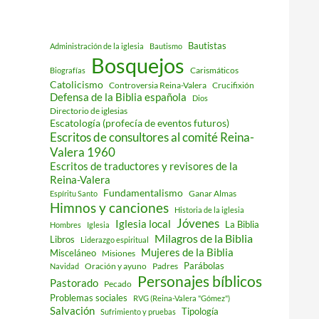
Bautistas
Administración de la iglesia
Bautismo
Bosquejos
Carismáticos
Biografías
Catolicismo
Controversia Reina-Valera
Crucifixión
Defensa de la Biblia española
Dios
Directorio de iglesias
Escatología (profecía de eventos futuros)
Escritos de consultores al comité Reina-
Valera 1960
Escritos de traductores y revisores de la
Reina-Valera
Fundamentalismo
Ganar Almas
Espíritu Santo
Himnos y canciones
Historia de la iglesia
Jóvenes
Iglesia local
La Biblia
Hombres
Iglesia
Milagros de la Biblia
Libros
Liderazgo espiritual
Mujeres de la Biblia
Misceláneo
Misiones
Parábolas
Oración y ayuno
Padres
Navidad
Personajes bíblicos
Pastorado
Pecado
Problemas sociales
RVG (Reina-Valera "Gómez")
Salvación
Tipología
Sufrimiento y pruebas