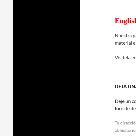
Englis
Nuestra pá
material e
Visítela e
DEJA UN
Deje un c
foro de de
Tu direcció
obligatori