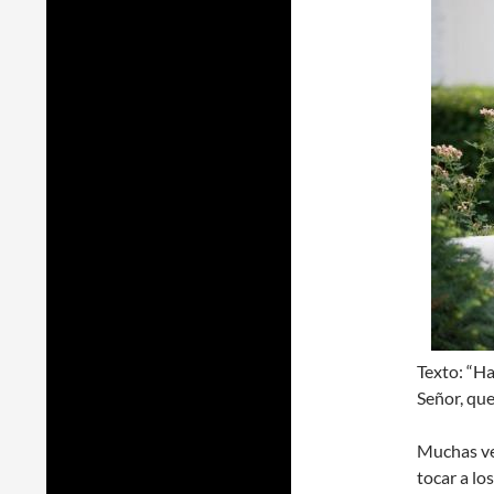
Texto: “Ha
Señor, que
Muchas vec
tocar a lo