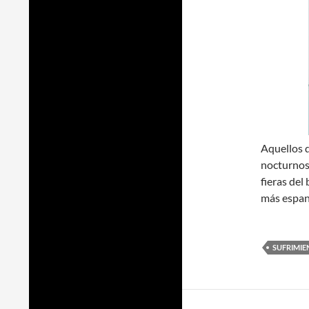
Aquellos q
nocturnos 
fieras del
más espan
SUFRIMIE