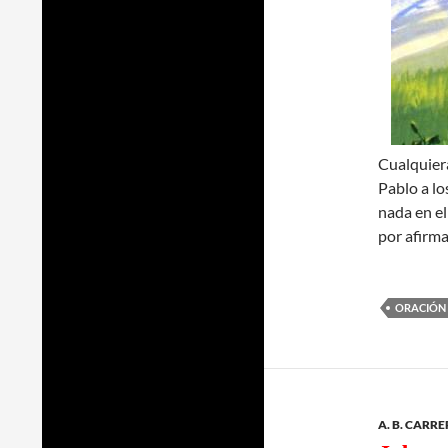
Cualquiera
Pablo a lo
nada en el
por afirm
ORACIÓN
A. B. CARR