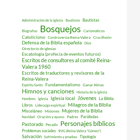
Bautistas
Administración de la iglesia
Bautismo
Bosquejos
Carismáticos
Biografías
Catolicismo
Controversia Reina-Valera
Crucifixión
Defensa de la Biblia española
Dios
Directorio de iglesias
Escatología (profecía de eventos futuros)
Escritos de consultores al comité Reina-
Valera 1960
Escritos de traductores y revisores de la
Reina-Valera
Fundamentalismo
Ganar Almas
Espíritu Santo
Himnos y canciones
Historia de la iglesia
Jóvenes
Iglesia local
La Biblia
Hombres
Iglesia
Milagros de la Biblia
Libros
Liderazgo espiritual
Mujeres de la Biblia
Misceláneo
Misiones
Parábolas
Oración y ayuno
Padres
Navidad
Personajes bíblicos
Pastorado
Pecado
Problemas sociales
RVG (Reina-Valera "Gómez")
Salvación
Tipología
Sufrimiento y pruebas