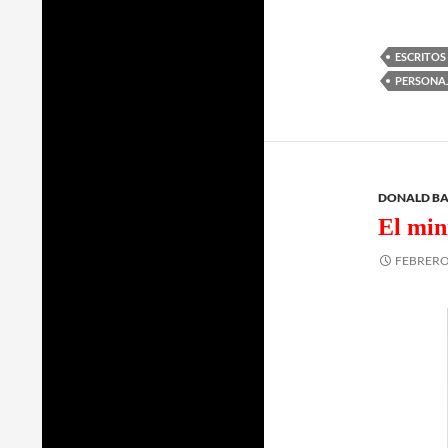
ESCRITOS
PERSONAJ
DONALD B
El min
FEBRERO 