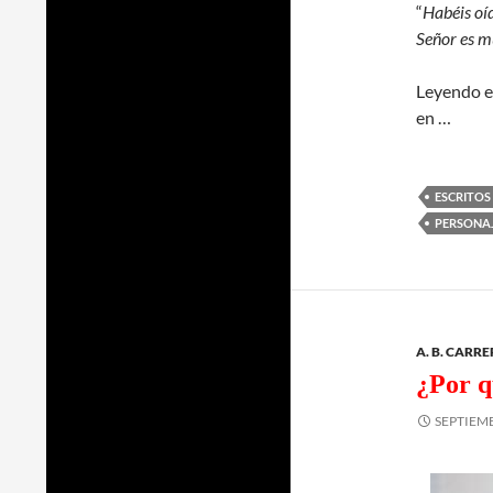
“
Habéis oíd
Señor es m
Leyendo el
en …
ESCRITOS
PERSONAJ
A. B. CARR
¿Por q
SEPTIEMB