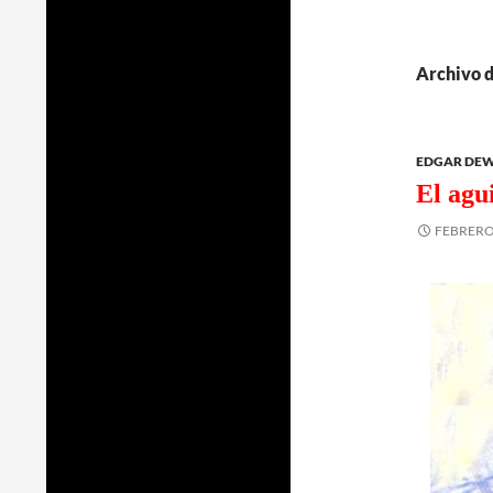
Archivo d
EDGAR DEW
El agu
FEBRERO 