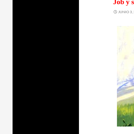
Job y s
JUNIO 3,