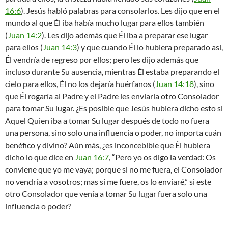
16:6
). Jesús habló palabras para consolarlos. Les dijo que en el
mundo al que Él iba había mucho lugar para ellos también
(
Juan 14:2
). Les dijo además que Él iba a preparar ese lugar
para ellos (
Juan 14:3
) y que cuando Él lo hubiera preparado así,
Él vendría de regreso por ellos; pero les dijo además que
incluso durante Su ausencia, mientras Él estaba preparando el
cielo para ellos, Él no los dejaría huérfanos (
Juan 14:18
), sino
que Él rogaría al Padre y el Padre les enviaría otro Consolador
para tomar Su lugar. ¿Es posible que Jesús hubiera dicho esto si
Aquel Quien iba a tomar Su lugar después de todo no fuera
una persona, sino solo una influencia o poder, no importa cuán
benéfico y divino? Aún más, ¿es inconcebible que Él hubiera
dicho lo que dice en
Juan 16:7
, “Pero yo os digo la verdad: Os
conviene que yo me vaya; porque si no me fuera, el Consolador
no vendría a vosotros; mas si me fuere, os lo enviaré,” si este
otro Consolador que venía a tomar Su lugar fuera solo una
influencia o poder?