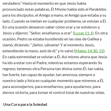
verdadero.” Hasta el momento en que Jesús había
pronunciado estas palabras, Él Mismo había sido el
Parakletos
para los discípulos, el Amigo a mano, el Amigo que estaba a su
lado. Cuando se metían en cualquier problema, se volvían a Él.
En una ocasión desearon saber cómo orar y se volvieron a
Jesús y dijeron: “Señor, enséñanos a orar” (
Lucas 11:1
). En otra
ocasión, Pedro se estaba hundiendo en las olas de Galilea y
clamó, diciendo: “¡Señor, sálvame! Y al momento Jesús,
extendiendo la mano, asió de él,” y lo salvó (
Mateo 14:30
,
31
).
En cada extremidad se volvían a Él. Así mismo ahora que Jesús
ha ido a estar con el Padre, mientras estamos esperando Su
regreso, tenemos otra Persona tan divina como Él, tan sabia,
tan fuerte, tan capaz de ayudar, tan amorosa, siempre a
nuestro lado y lista en cualquier momento que miremos a Él,
para aconsejarnos, para enseñarnos, para ayudarnos, para
darnos victoria, para tomar el control total de nuestras vidas.
Una Cura para la Soledad