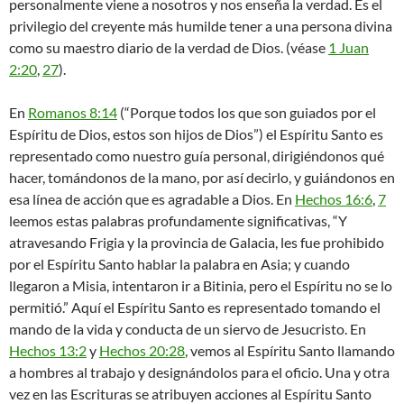
personalmente viene a nosotros y nos enseña la verdad. Es el
privilegio del creyente más humilde tener a una persona divina
como su maestro diario de la verdad de Dios. (véase
1 Juan
2:20
,
27
). ​
En
Romanos 8:14
(“Porque todos los que son guiados por el
Espíritu de Dios, estos son hijos de Dios”) el Espíritu Santo es
representado como nuestro guía personal, dirigiéndonos qué
hacer, tomándonos de la mano, por así decirlo, y guiándonos en
esa línea de acción que es agradable a Dios. En
Hechos 16:6
,
7
leemos estas palabras profundamente significativas, “Y
atravesando Frigia y la provincia de Galacia, les fue prohibido
por el Espíritu Santo hablar la palabra en Asia; y cuando
llegaron a Misia, intentaron ir a Bitinia, pero el Espíritu no se lo
permitió.” Aquí el Espíritu Santo es representado tomando el
mando de la vida y conducta de un siervo de Jesucristo. En
Hechos 13:2
y
Hechos 20:28
, vemos al Espíritu Santo llamando
a hombres al trabajo y designándolos para el oficio. Una y otra
vez en las Escrituras se atribuyen acciones al Espíritu Santo