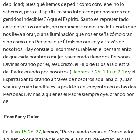
debilidad; pues qué hemos de pedir como conviene, no lo
sabemos, pero el Espíritu mismo intercede por nosotros con
gemidos indecibles.” Aquí el Espíritu Santo es representado
ante nosotros orando, no meramente como una influencia que
nos lleva a orar, o una iluminación que nos enseña cómo orar,
sino como una Persona que Él mismo ora en y a través de
nosotros. Hay consuelo inconmensurable en el pensamiento
de que cada hombre o mujer regenerado tiene dos Personas
Divinas orando por él, Jesucristo, el Hijo de Dios a la diestra
del Padre orando por nosotros (
Hebreos 7:25
;
1 Juan 2:1
); y el
Espíritu Santo orando a través de nosotros aquí abajo. ¡Cuán
segura y cuán bendita es la posición del creyente con estas dos
Personas Divinas, a quienes el Padre siempre oye, orando por
él!
Enseñar y Guiar
En
Juan 15:26
,
27
, leemos, “Pero cuando venga el Consolador,
a quien yo os enviaré del Padre, el Espíritu de verdad, el cual