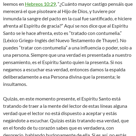
leemos en
Hebreos 10:29
, “¿Cuánto mayor castigo pensáis que
merecerá el que pisoteare al Hijo de Dios, y tuviere por
inmunda la sangre del pacto en la cual fue santificado, e hiciere
afrenta al Espíritu de gracia?” Aquí se nos dice que al Espíritu
Santo se le hace afrenta, esto es “tratado con contumelia.”
(Léxico Griego-Inglés del Nuevo Testamento de Thayer). No
puedes “tratar con contumelia” a una influencia o poder, solo a
una persona. Siempre que una verdad es presentada a nuestro
pensamiento, es el Espíritu Santo quien la presenta. Si nos
negamos a escuchar esa verdad, entonces damos la espalda
deliberadamente a esa Persona divina que la presenta; le
insultamos. ​
Quizás, en este momento presente, el Espíritu Santo está
tratando de traer a la mente del lector de estas líneas alguna
verdad que el lector no está dispuesto a aceptar y estás
negándote a escuchar. Quizás estás tratando esa verdad, que
en el fondo de tu corazón sabes que es verdadera, con
desprecio, hablando burlonamente de ella. Si es así, no estás