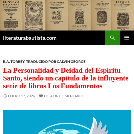
Buscar
literaturabautista.com
SALTAR
MENÚ
AL
PRINCI
CONTENIDO
R.A. TORREY
,
TRADUCIDO POR CALVIN GEORGE
La Personalidad y Deidad del Espíritu
Santo, siendo un capítulo de la influyente
serie de libros Los Fundamentos
ENERO 17, 2026
DEJA UN COMENTARIO