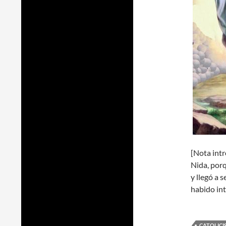
[Nota int
Nida, porq
y llegó a 
habido int
CATOLIC