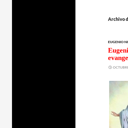
Archivo d
EUGENIO N
Eugeni
evangel
OCTUBRE 