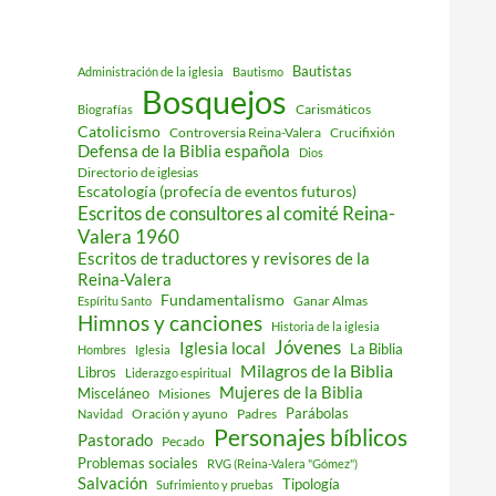
Bautistas
Administración de la iglesia
Bautismo
Bosquejos
Carismáticos
Biografías
Catolicismo
Controversia Reina-Valera
Crucifixión
Defensa de la Biblia española
Dios
Directorio de iglesias
Escatología (profecía de eventos futuros)
Escritos de consultores al comité Reina-
Valera 1960
Escritos de traductores y revisores de la
Reina-Valera
Fundamentalismo
Ganar Almas
Espíritu Santo
Himnos y canciones
Historia de la iglesia
Jóvenes
Iglesia local
La Biblia
Hombres
Iglesia
Milagros de la Biblia
Libros
Liderazgo espiritual
Mujeres de la Biblia
Misceláneo
Misiones
Parábolas
Oración y ayuno
Padres
Navidad
Personajes bíblicos
Pastorado
Pecado
Problemas sociales
RVG (Reina-Valera "Gómez")
Salvación
Tipología
Sufrimiento y pruebas