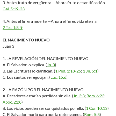
3. Antes fruto de vergüenza —Ahora fruto de santificación
Gal. 5:19-23
4. Antes el fin era muerte —Ahora el fin es vida eterna
2 Tes. 1:8-9
EL NACIMIENTO NUEVO
Juan 3
1. LA REVELACIÓN DEL NACIMIENTO NUEVO
A. El Salvador lo explica. (
Jn. 3
)
B. Las Escrituras lo clarifican. (
1 Ped. 1:18-25
;
1 Jn. 5:1
)
C. Los santos se regocijan. (
Luc. 15:6
)
2. LA RAZÓN POR EL NACIMIENTO NUEVO
A. Pecadores estarían perdidos sin ella. (
Jn. 3:3
;
Rom. 6:23
;
Apoc. 21:8
)
B. Los vicios pueden ser conquistados por ella. (
1 Cor. 10:13
)
C. El Salvador murió para que la obtengamos. (
Rom. 5:8
)