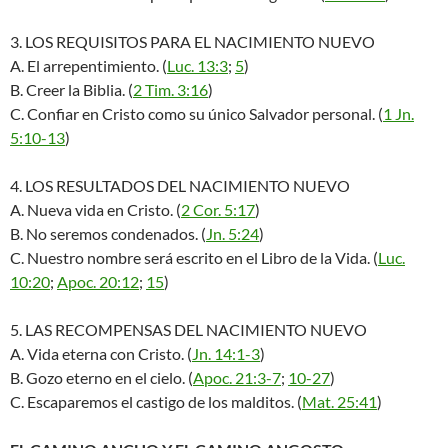
3. LOS REQUISITOS PARA EL NACIMIENTO NUEVO
A. El arrepentimiento. (
Luc. 13:3
;
5
)
B. Creer la Biblia. (
2 Tim. 3:16
)
C. Confiar en Cristo como su único Salvador personal. (
1 Jn.
5:10-13
)
4. LOS RESULTADOS DEL NACIMIENTO NUEVO
A. Nueva vida en Cristo. (
2 Cor. 5:17
)
B. No seremos condenados. (
Jn. 5:24
)
C. Nuestro nombre será escrito en el Libro de la Vida. (
Luc.
10:20
;
Apoc. 20:12
;
15
)
5. LAS RECOMPENSAS DEL NACIMIENTO NUEVO
A. Vida eterna con Cristo. (
Jn. 14:1-3
)
B. Gozo eterno en el cielo. (
Apoc. 21:3-7
;
10-27
)
C. Escaparemos el castigo de los malditos. (
Mat. 25:41
)