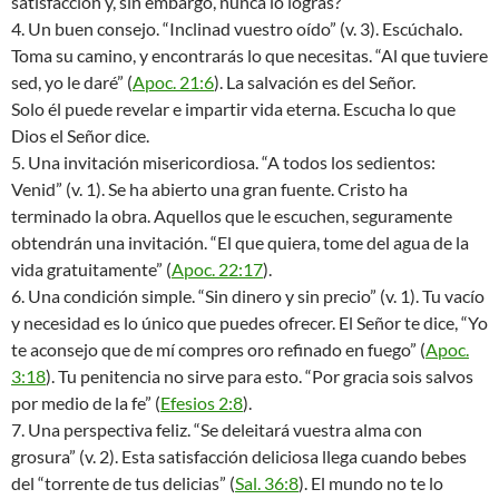
satisfacción y, sin embargo, nunca lo logras?
4. Un buen consejo. “Inclinad vuestro oído” (v. 3). Escúchalo.
Toma su camino, y encontrarás lo que necesitas. “Al que tuviere
sed, yo le daré” (
Apoc. 21:6
). La salvación es del Señor.
Solo él puede revelar e impartir vida eterna. Escucha lo que
Dios el Señor dice.
5. Una invitación misericordiosa. “A todos los sedientos:
Venid” (v. 1). Se ha abierto una gran fuente. Cristo ha
terminado la obra. Aquellos que le escuchen, seguramente
obtendrán una invitación. “El que quiera, tome del agua de la
vida gratuitamente” (
Apoc. 22:17
).
6. Una condición simple. “Sin dinero y sin precio” (v. 1). Tu vacío
y necesidad es lo único que puedes ofrecer. El Señor te dice, “Yo
te aconsejo que de mí compres oro refinado en fuego” (
Apoc.
3:18
). Tu penitencia no sirve para esto. “Por gracia sois salvos
por medio de la fe” (
Efesios 2:8
).
7. Una perspectiva feliz. “Se deleitará vuestra alma con
grosura” (v. 2). Esta satisfacción deliciosa llega cuando bebes
del “torrente de tus delicias” (
Sal. 36:8
). El mundo no te lo