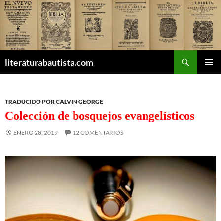
Buscar
literaturabautista.com
SALTAR
MENÚ
AL
PRINCI
CONTENIDO
TRADUCIDO POR CALVIN GEORGE
Colección de bosquejos evangelísticos
ENERO 28, 2019
12 COMENTARIOS