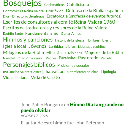
Bosquejos
Catolicismo
Carismáticos
Defensa de la Biblia española
Controversia Reina-Valera
Crucifixión
Escatología (profecía de eventos futuros)
Directorio de iglesias
Dios
Escritos de consultores al comité Reina-Valera 1960
Escritos de traductores y revisores de la Reina-Valera
Fundamentalismo
Ganar Almas
Espíritu Santo
Himnos y canciones
Historia de la iglesia
Hombres
Iglesia
Jóvenes
Iglesia local
Libros
La Biblia
Liderazgo espiritual
Milagros de la Biblia
Mujeres de la Biblia
Misceláneo
Misiones
Pastorado
Parábolas
Oración y ayuno
Padres
Pecado
Navidad
Personajes bíblicos
Problemas sociales
Salvación
Tipología
RVG (Reina-Valera "Gómez")
Sufrimiento y pruebas
Vida de Cristo
Vida cristiana
Juan Pablo Bongarra
en
Himno Día tan grande no
puedo olvidar
AGOSTO 7, 2026
El autor de este himno fue John Peterson.