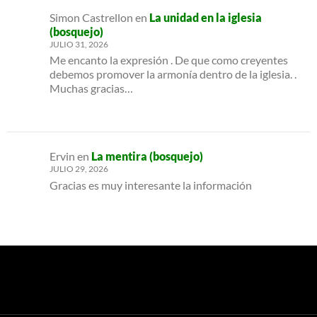
Simon Castrellon
en
La unidad en la iglesia
(bosquejo)
JULIO 31, 2026
Me encanto la expresión . De que como creyentes
debemos promover la armonía dentro de la iglesia. .
Muchas gracias…
Ervin
en
La mentira (bosquejo)
JULIO 29, 2026
Gracias es muy interesante la información