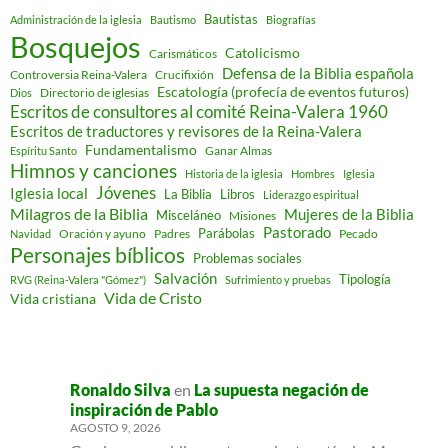
Bautistas
Administración de la iglesia
Bautismo
Biografías
Bosquejos
Catolicismo
Carismáticos
Defensa de la Biblia española
Controversia Reina-Valera
Crucifixión
Escatología (profecía de eventos futuros)
Directorio de iglesias
Dios
Escritos de consultores al comité Reina-Valera 1960
Escritos de traductores y revisores de la Reina-Valera
Fundamentalismo
Ganar Almas
Espíritu Santo
Himnos y canciones
Historia de la iglesia
Hombres
Iglesia
Jóvenes
Iglesia local
Libros
La Biblia
Liderazgo espiritual
Milagros de la Biblia
Mujeres de la Biblia
Misceláneo
Misiones
Pastorado
Parábolas
Oración y ayuno
Padres
Pecado
Navidad
Personajes bíblicos
Problemas sociales
Salvación
Tipología
RVG (Reina-Valera "Gómez")
Sufrimiento y pruebas
Vida de Cristo
Vida cristiana
Ronaldo Silva
en
La supuesta negación de
inspiración de Pablo
AGOSTO 9, 2026