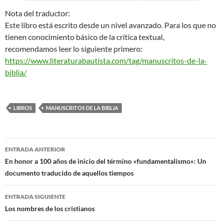
Nota del traductor:
Este libro está escrito desde un nivel avanzado. Para los que no
tienen conocimiento básico de la crítica textual,
recomendamos leer lo siguiente primero:
https://www.literaturabautista.com/tag/manuscritos-de-la-
biblia/
LIBROS
MANUSCRITOS DE LA BIBLIA
Navegación
ENTRADA ANTERIOR
de
En honor a 100 años de inicio del término «fundamentalismo»: Un
documento traducido de aquellos tiempos
entradas
ENTRADA SIGUIENTE
Los nombres de los cristianos