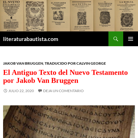
Buscar
literaturabautista.com
SALTAR
MENÚ
AL
PRINCI
CONTENIDO
JAKOB VAN BRUGGEN
,
TRADUCIDO POR CALVIN GEORGE
El Antiguo Texto del Nuevo Testamento
por Jakob Van Bruggen
JULIO 22, 2020
DEJA UN COMENTARIO