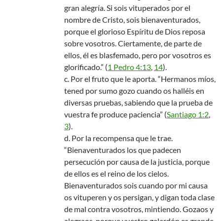
gran alegría. Si sois vituperados por el
nombre de Cristo, sois bienaventurados,
porque el glorioso Espíritu de Dios reposa
sobre vosotros. Ciertamente, de parte de
ellos, él es blasfemado, pero por vosotros es
glorificado.” (
1 Pedro 4:13
,
14
).
c. Por el fruto que le aporta. “Hermanos míos,
tened por sumo gozo cuando os halléis en
diversas pruebas, sabiendo que la prueba de
vuestra fe produce paciencia” (
Santiago 1:2
,
3
).
d. Por la recompensa que le trae.
“Bienaventurados los que padecen
persecución por causa de la justicia, porque
de ellos es el reino de los cielos.
Bienaventurados sois cuando por mi causa
os vituperen y os persigan, y digan toda clase
de mal contra vosotros, mintiendo. Gozaos y
alegraos, porque vuestro galardón es grande