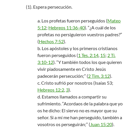
(1). Espera persecución.
a. Los profetas fueron perseguidos (
Mateo
5:12
;
Hebreos 11:36-40
). “¿A cuál de los
profetas no persiguieron vuestros padres?”
(
Hechos 7:52
).
b. Los apóstoles y los primeros cristianos
fueron perseguidos (
1 Tes. 2:14
,
15
;
2 Ti.
3:10-12
). “Y también todos los que quieren
vivir piadosamente en Cristo Jesús
padecerán persecución;” (
2 Tim. 3:12
).
c. Cristo sufrió por nosotros (Isaías 53
;
Hebreos 12:2
,
3
).
d. Estamos llamados a compartir su
sufrimiento. “Acordaos de la palabra que yo
os he dicho: El siervo no es mayor que su
señor. Si a mí me han perseguido, también a
vosotros os perseguirán;” (
Juan 15:20
).