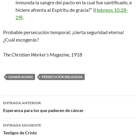
inmunda la sangre del pacto en la cual fue santificado, e
hiciere afrenta al Espíritu de gracia?” (
Hebreos 10:28-
29
).
Probable persecución temporal; ¡cierta seguridad eterna!
¿Cuál escogerás?
The Christian Worker’s Magazine
, 1918
GANAR ALMAS
PERSECUCIÓN RELIGIOSA
Navegación
ENTRADA ANTERIOR
de
Esperanza para los que padecen de cáncer
entradas
ENTRADA SIGUIENTE
Testigos de Cristo