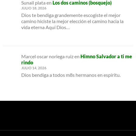
Sunail plata
en
Los dos caminos (bosquejo)
JULIO 18, 2026
Dios te bendiga grandemente escogiste el mejor
camino hiciste la mejor elección el camino hacia la
vida eterna Aquí Dios…
Marcel oscar noriega ruiz
en
Himno Salvador a ti me
rindo
JULIO 14, 2026
Dios bendiga a todos m8s hermanos en espíritu.