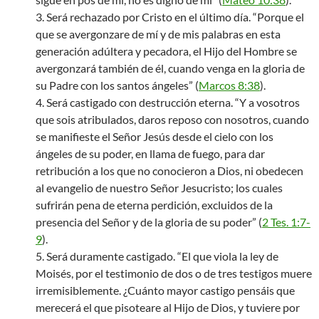
3. Será rechazado por Cristo en el último día. “Porque el
que se avergonzare de mí y de mis palabras en esta
generación adúltera y pecadora, el Hijo del Hombre se
avergonzará también de él, cuando venga en la gloria de
su Padre con los santos ángeles” (
Marcos 8:38
).
4. Será castigado con destrucción eterna. “Y a vosotros
que sois atribulados, daros reposo con nosotros, cuando
se manifieste el Señor Jesús desde el cielo con los
ángeles de su poder, en llama de fuego, para dar
retribución a los que no conocieron a Dios, ni obedecen
al evangelio de nuestro Señor Jesucristo; los cuales
sufrirán pena de eterna perdición, excluidos de la
presencia del Señor y de la gloria de su poder” (
2 Tes. 1:7-
9
).
5. Será duramente castigado. “El que viola la ley de
Moisés, por el testimonio de dos o de tres testigos muere
irremisiblemente. ¿Cuánto mayor castigo pensáis que
merecerá el que pisoteare al Hijo de Dios, y tuviere por