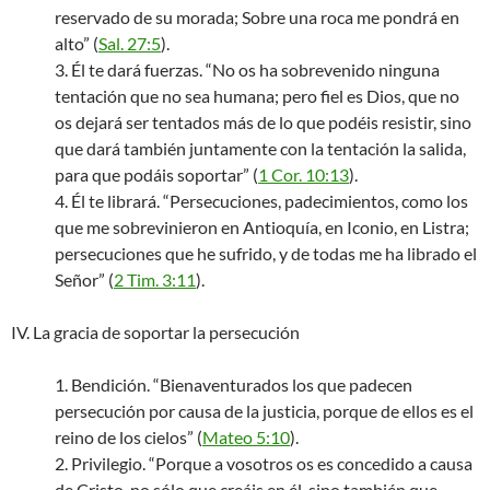
reservado de su morada; Sobre una roca me pondrá en
alto” (
Sal. 27:5
).
3. Él te dará fuerzas. “No os ha sobrevenido ninguna
tentación que no sea humana; pero fiel es Dios, que no
os dejará ser tentados más de lo que podéis resistir, sino
que dará también juntamente con la tentación la salida,
para que podáis soportar” (
1 Cor. 10:13
).
4. Él te librará. “Persecuciones, padecimientos, como los
que me sobrevinieron en Antioquía, en Iconio, en Listra;
persecuciones que he sufrido, y de todas me ha librado el
Señor” (
2 Tim. 3:11
).
IV. La gracia de soportar la persecución
1. Bendición. “Bienaventurados los que padecen
persecución por causa de la justicia, porque de ellos es el
reino de los cielos” (
Mateo 5:10
).
2. Privilegio. “Porque a vosotros os es concedido a causa
de Cristo, no sólo que creáis en él, sino también que