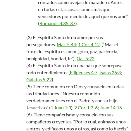
contados como ovejas de matadero. Antes,
en todas estas cosas somos más que
vencedores por medio de aquel que nos amó”
(
Romanos 8:35-37
).
(3) El Espíritu Santo le da amor por sus
perseguidores.
Mat. 5:44
;
1 Cor. 4:12
. (“Mas el
fruto del Espíritu es amor, gozo, paz, paciencia,
benignidad, bondad, fe”);
Gal. 5:22
.
(4) El Espíritu Santo le da una paz que sobrepasa
todo entendimiento. (
Filipenses 4:7
;
Isaías 26:3
;
Gálatas 5:22
).
(5) Tiene comunión con Dios y consuelo en todas
las tribulaciones. “Nuestra comunión
verdaderamente es con el Padre, y con su Hijo
Jesucristo” (
1 Juan 1:3
),
2 Cor. 1:3-6
;
Juan 14:16
.
(6). Tiene compañerismo y consuelo con sus
compañeros creyentes. “Por lo cual, animaos unos
a otros, y edificaos unos a otros, así como lo hacéis”