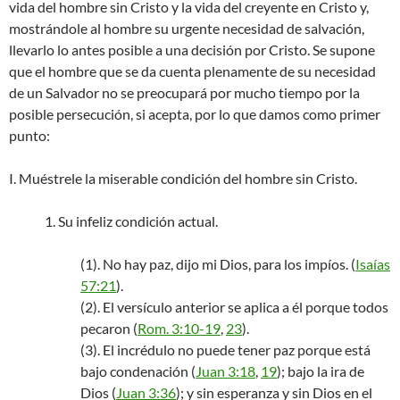
vida del hombre sin Cristo y la vida del creyente en Cristo y,
mostrándole al hombre su urgente necesidad de salvación,
llevarlo lo antes posible a una decisión por Cristo. Se supone
que el hombre que se da cuenta plenamente de su necesidad
de un Salvador no se preocupará por mucho tiempo por la
posible persecución, si acepta, por lo que damos como primer
punto:
I. Muéstrele la miserable condición del hombre sin Cristo.
1. Su infeliz condición actual.
(1). No hay paz, dijo mi Dios, para los impíos. (
Isaías
57:21
).
(2). El versículo anterior se aplica a él porque todos
pecaron (
Rom. 3:10-19
,
23
).
(3). El incrédulo no puede tener paz porque está
bajo condenación (
Juan 3:18
,
19
); bajo la ira de
Dios (
Juan 3:36
); y sin esperanza y sin Dios en el