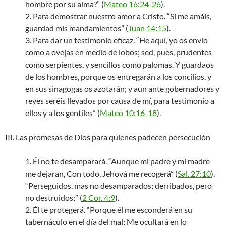
hombre por su alma?” (
Mateo 16:24-26
).
2. Para demostrar nuestro amor a Cristo. “Si me amáis,
guardad mis mandamientos” (
Juan 14:15
).
3. Para dar un testimonio eficaz. “He aquí, yo os envío
como a ovejas en medio de lobos; sed, pues, prudentes
como serpientes, y sencillos como palomas. Y guardaos
de los hombres, porque os entregarán a los concilios, y
en sus sinagogas os azotarán; y aun ante gobernadores y
reyes seréis llevados por causa de mí, para testimonio a
ellos y a los gentiles” (
Mateo 10:16-18
).
III. Las promesas de Dios para quienes padecen persecución
1. Él no te desamparará. “Aunque mi padre y mi madre
me dejaran, Con todo, Jehová me recogerá” (
Sal. 27:10
).
“Perseguidos, mas no desamparados; derribados, pero
no destruidos;” (
2 Cor. 4:9
).
2. Él te protegerá. “Porque él me esconderá en su
tabernáculo en el día del mal; Me ocultará en lo