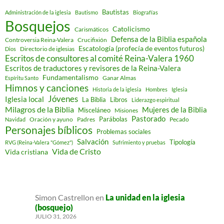
Bautistas
Administración de la iglesia
Bautismo
Biografías
Bosquejos
Catolicismo
Carismáticos
Defensa de la Biblia española
Controversia Reina-Valera
Crucifixión
Escatología (profecía de eventos futuros)
Directorio de iglesias
Dios
Escritos de consultores al comité Reina-Valera 1960
Escritos de traductores y revisores de la Reina-Valera
Fundamentalismo
Ganar Almas
Espíritu Santo
Himnos y canciones
Historia de la iglesia
Hombres
Iglesia
Jóvenes
Iglesia local
Libros
La Biblia
Liderazgo espiritual
Milagros de la Biblia
Mujeres de la Biblia
Misceláneo
Misiones
Pastorado
Parábolas
Oración y ayuno
Padres
Pecado
Navidad
Personajes bíblicos
Problemas sociales
Salvación
Tipología
RVG (Reina-Valera "Gómez")
Sufrimiento y pruebas
Vida de Cristo
Vida cristiana
Simon Castrellon
en
La unidad en la iglesia
(bosquejo)
JULIO 31, 2026