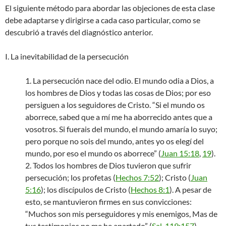
El siguiente método para abordar las objeciones de esta clase
debe adaptarse y dirigirse a cada caso particular, como se
descubrió a través del diagnóstico anterior.
I. La inevitabilidad de la persecución
1. La persecución nace del odio. El mundo odia a Dios, a
los hombres de Dios y todas las cosas de Dios; por eso
persiguen a los seguidores de Cristo. “Si el mundo os
aborrece, sabed que a mí me ha aborrecido antes que a
vosotros. Si fuerais del mundo, el mundo amaría lo suyo;
pero porque no sois del mundo, antes yo os elegí del
mundo, por eso el mundo os aborrece” (
Juan 15:18
,
19
).
2. Todos los hombres de Dios tuvieron que sufrir
persecución; los profetas (
Hechos 7:52
); Cristo (
Juan
5:16
); los discípulos de Cristo (
Hechos 8:1
). A pesar de
esto, se mantuvieron firmes en sus convicciones:
“Muchos son mis perseguidores y mis enemigos, Mas de
tus testimonios no me he apartado” (
Sal. 119:157
).