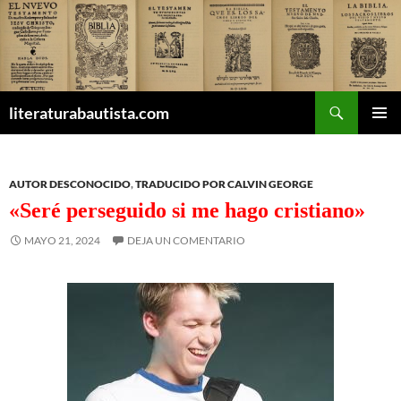
Buscar
literaturabautista.com
SALTAR
MENÚ
AL
PRINCI
CONTENIDO
AUTOR DESCONOCIDO
,
TRADUCIDO POR CALVIN GEORGE
«Seré perseguido si me hago cristiano»
MAYO 21, 2024
DEJA UN COMENTARIO