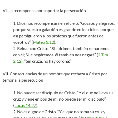
VI. La recompensa por soportar la persecución
1. Dios nos recompensará en el cielo. “Gozaos y alegraos,
porque vuestro galardón es grande en los cielos; porque
así persiguieron a los profetas que fueron antes de
vosotros” (
Mateo 5:12
).
2. Reinar con Cristo. “Si sufrimos, también reinaremos
con él; Si le negáremos, él también nos negará” (
2 Tim.
2:12
). “Sin cruza, no hay corona.”
VII. Consecuencias de un hombre que rechaza a Cristo por
temor a la persecución
1. No puede ser discípulo de Cristo. “Y el que no lleva su
cruz y viene en pos de mí, no puede ser mi discípulo”
(
Lucas 14:27
).
2. No es digno de Cristo. “Y el que no toma su cruz y
sigue en pos de mí, no es digno de mí” (
Mateo 10:38
).