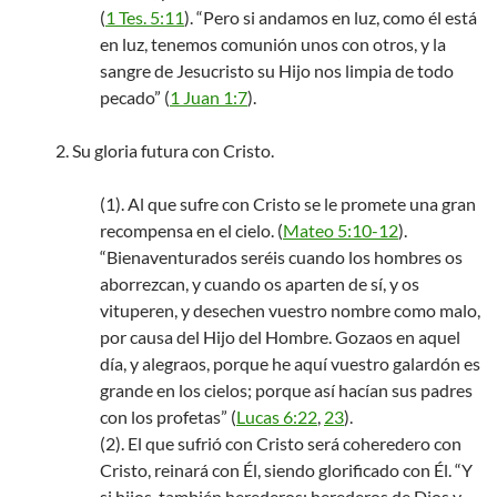
(
1 Tes. 5:11
). “Pero si andamos en luz, como él está
en luz, tenemos comunión unos con otros, y la
sangre de Jesucristo su Hijo nos limpia de todo
pecado” (
1 Juan 1:7
).
2. Su gloria futura con Cristo.
(1). Al que sufre con Cristo se le promete una gran
recompensa en el cielo. (
Mateo 5:10-12
).
“Bienaventurados seréis cuando los hombres os
aborrezcan, y cuando os aparten de sí, y os
vituperen, y desechen vuestro nombre como malo,
por causa del Hijo del Hombre. Gozaos en aquel
día, y alegraos, porque he aquí vuestro galardón es
grande en los cielos; porque así hacían sus padres
con los profetas” (
Lucas 6:22
,
23
).
(2). El que sufrió con Cristo será coheredero con
Cristo, reinará con Él, siendo glorificado con Él. “Y
si hijos, también herederos; herederos de Dios y