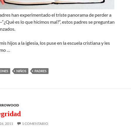
dres han experimentado el triste panorama de perder a
 —“¿Qué es lo que hicimos mal?”, estos padres se preguntan
nzados.
is hijos a la iglesia, los puse en la escuela cristiana y les
ómo …
IONES
NIÑOS
PADRES
ARROWOOD
egridad
6, 2011
1 COMENTARIO