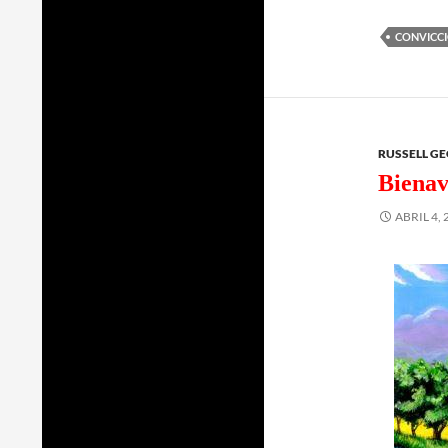
CONVICC
RUSSELL G
Bienav
ABRIL 4, 