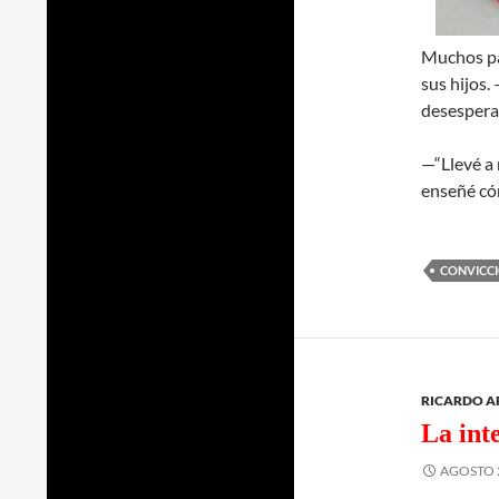
Muchos pa
sus hijos.
desespera
—“Llevé a m
enseñé c
CONVICC
RICARDO 
La int
AGOSTO 2