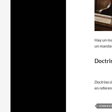
Hay un man
un mandat
Doctri
Doctrina
s
en referen
CONVICC