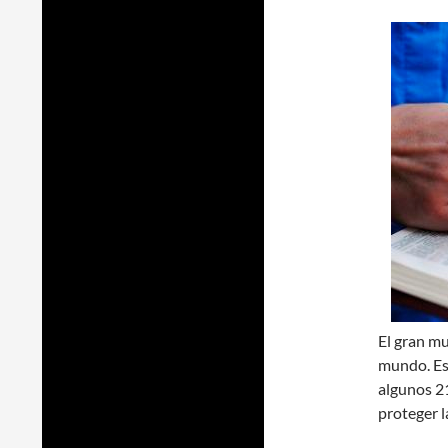
El gran mu
mundo. Esc
algunos 21
proteger l