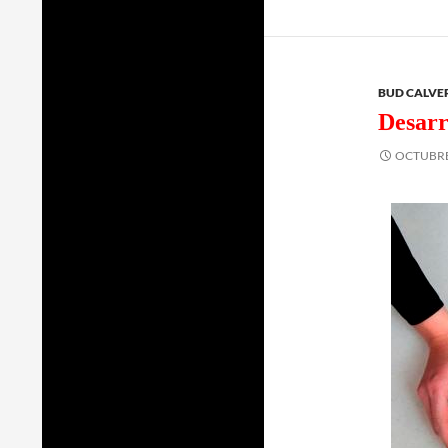
BUD CALVE
Desarr
OCTUBRE 