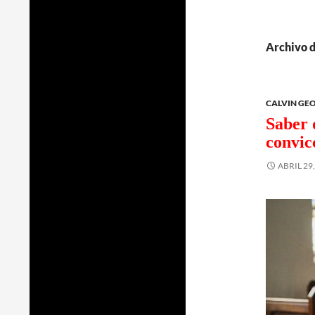
Archivo d
CALVIN GE
Saber 
convic
ABRIL 29