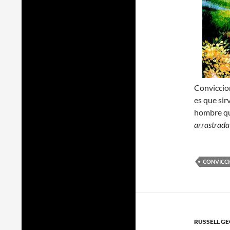
Conviccion
es que sir
hombre qu
arrastrada
CONVICC
RUSSELL G