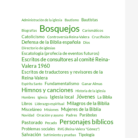
Bautistas
Administración de la iglesia
Bautismo
Bosquejos
Carismáticos
Biografías
Catolicismo
Controversia Reina-Valera
Crucifixión
Defensa de la Biblia española
Dios
Directorio de iglesias
Escatología (profecía de eventos futuros)
Escritos de consultores al comité Reina-
Valera 1960
Escritos de traductores y revisores de la
Reina-Valera
Fundamentalismo
Ganar Almas
Espíritu Santo
Himnos y canciones
Historia de la iglesia
Jóvenes
Iglesia local
La Biblia
Hombres
Iglesia
Milagros de la Biblia
Libros
Liderazgo espiritual
Mujeres de la Biblia
Misceláneo
Misiones
Parábolas
Oración y ayuno
Padres
Navidad
Personajes bíblicos
Pastorado
Pecado
Problemas sociales
RVG (Reina-Valera "Gómez")
Salvación
Tipología
Sufrimiento y pruebas