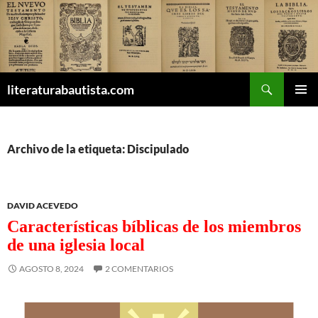
Buscar
literaturabautista.com
SALTAR
MENÚ
AL
PRINCI
CONTENIDO
Archivo de la etiqueta: Discipulado
DAVID ACEVEDO
Características bíblicas de los miembros
de una iglesia local
AGOSTO 8, 2024
2 COMENTARIOS