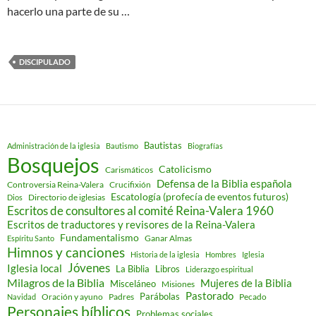
hacerlo una parte de su …
DISCIPULADO
Bautistas
Administración de la iglesia
Bautismo
Biografías
Bosquejos
Catolicismo
Carismáticos
Defensa de la Biblia española
Controversia Reina-Valera
Crucifixión
Escatología (profecía de eventos futuros)
Directorio de iglesias
Dios
Escritos de consultores al comité Reina-Valera 1960
Escritos de traductores y revisores de la Reina-Valera
Fundamentalismo
Ganar Almas
Espíritu Santo
Himnos y canciones
Historia de la iglesia
Hombres
Iglesia
Jóvenes
Iglesia local
Libros
La Biblia
Liderazgo espiritual
Milagros de la Biblia
Mujeres de la Biblia
Misceláneo
Misiones
Pastorado
Parábolas
Oración y ayuno
Padres
Pecado
Navidad
Personajes bíblicos
Problemas sociales