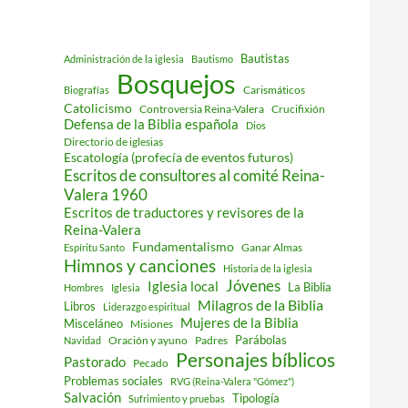
Bautistas
Administración de la iglesia
Bautismo
Bosquejos
Carismáticos
Biografías
Catolicismo
Controversia Reina-Valera
Crucifixión
Defensa de la Biblia española
Dios
Directorio de iglesias
Escatología (profecía de eventos futuros)
Escritos de consultores al comité Reina-
Valera 1960
Escritos de traductores y revisores de la
Reina-Valera
Fundamentalismo
Ganar Almas
Espíritu Santo
Himnos y canciones
Historia de la iglesia
Jóvenes
Iglesia local
La Biblia
Hombres
Iglesia
Milagros de la Biblia
Libros
Liderazgo espiritual
Mujeres de la Biblia
Misceláneo
Misiones
Parábolas
Oración y ayuno
Padres
Navidad
Personajes bíblicos
Pastorado
Pecado
Problemas sociales
RVG (Reina-Valera "Gómez")
Salvación
Tipología
Sufrimiento y pruebas