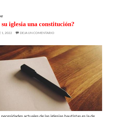
OY
 su iglesia una constitución?
1, 2022
DEJA UN COMENTARIO
 necesidades actuales de las iglesias bautistas es la de