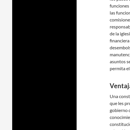
funciones 
las funcio
comisiones 
responsabi
de la igle
financiera
desembolso
manutenció
asuntos s
permita e
Ventaj
Una const
que les pr
gobierno d
conocimien
constituci