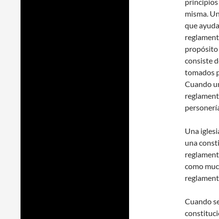
principios 
misma. Un 
que ayudan
reglamento
propósito 
consiste d
tomados p
Cuando una
reglamento
personería
Una igles
una consti
reglamento
como mucha
reglamento
Cuando se 
constituci