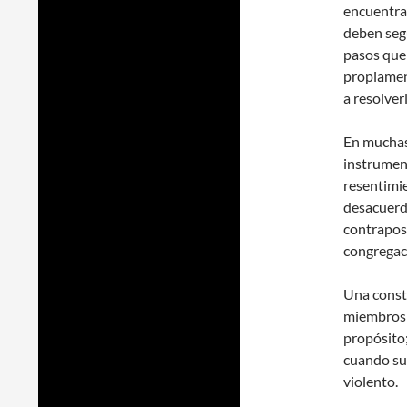
encuentra 
deben segu
pasos que
propiament
a resolver
En muchas
instrument
resentimi
desacuerd
contraposi
congregaci
Una consti
miembros 
propósito;
cuando su
violento.