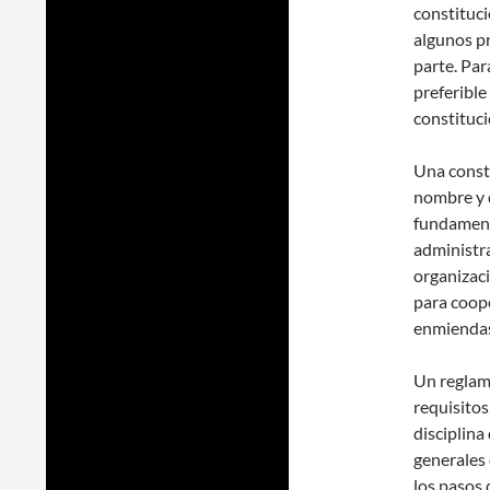
constituci
algunos pr
parte. Par
preferible
constituci
Una const
nombre y d
fundament
administra
organizaci
para coope
enmienda
Un reglame
requisitos
disciplina
generales 
los pasos 