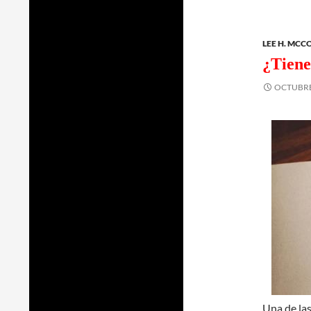
LEE H. MCC
¿Tiene
OCTUBRE 
Una de las