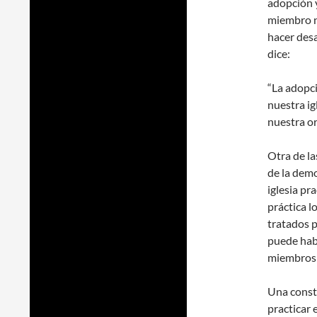
adopción y
miembro n
hacer desa
dice:
“La adopci
nuestra i
nuestra or
Otra de la
de la demo
iglesia pr
práctica l
tratados 
puede habe
miembros 
Una const
practicar 