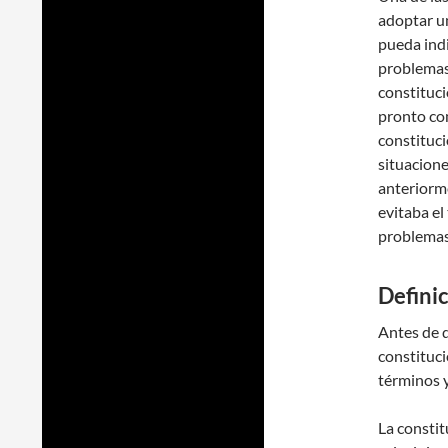
adoptar un
pueda ind
problemas
constituci
pronto com
constituc
situacione
anteriorm
evitaba el
problemas
Defini
Antes de d
constituci
términos y
La constit