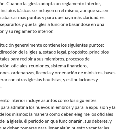
ón. Cuando la iglesia adopta un reglamento interior,
incipios básicos se incluyen en el mismo, aunque sea en
a abarcar más puntos y para que haya más claridad, es
 separarlos y que la iglesia funcione basándose en una
ón y su reglamento interior.
itución generalmente contiene los siguientes puntos:
irección de la iglesia, estado legal, propósito, principios
ales para recibir a sus miembros, procesos de
ción, oficiales, reuniones, sistema financiero,
ones, ordenanzas, licencia y ordenación de ministros, bases
rar con otras iglesias bautistas, y estipulaciones y
s.
nto interior incluye asuntos como los siguientes:
 para admitir a los nuevos miembros y para la expulsión y la
 de los mismos: la manera como deben elegirse los oficiales
de la iglesia, él período en que funcionarán, sus deberes, y
que deban tomarse para llenar algún puesto vacante; las