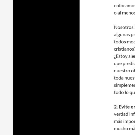
enfocamos
o al meno
Nosotros 
algunas pr
todos mod
cristiano
¿Estoy si
que predic
nuestro ob
toda nuest
simplement
todo lo qu
2. Evite 
verdad inf
más impor
mucho más 