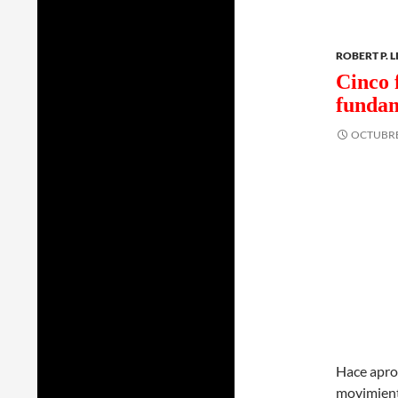
ROBERT P. 
Cinco 
fundam
OCTUBRE 
Hace apro
movimiento