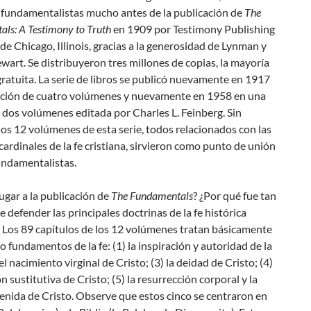
s fundamentalistas mucho antes de la publicación de
The
ls: A Testimony to Truth
en 1909 por Testimony Publishing
 Chicago, Illinois, gracias a la generosidad de Lynman y
wart. Se distribuyeron tres millones de copias, la mayoría
ratuita. La serie de libros se publicó nuevamente en 1917
ición de cuatro volúmenes y nuevamente en 1958 en una
 dos volúmenes editada por Charles L. Feinberg. Sin
os 12 volúmenes de esta serie, todos relacionados con las
cardinales de la fe cristiana, sirvieron como punto de unión
undamentalistas.
ugar a la publicación de
The Fundamentals
? ¿Por qué fue tan
 defender las principales doctrinas de la fe histórica
 Los 89 capítulos de los 12 volúmenes tratan básicamente
co fundamentos de la fe: (1) la inspiración y autoridad de la
 el nacimiento virginal de Cristo; (3) la deidad de Cristo; (4)
ón sustitutiva de Cristo; (5) la resurrección corporal y la
nida de Cristo. Observe que estos cinco se centraron en