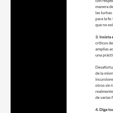
con respec
manera de
las luchas
para la fe
que no ex
3. Insista
críticos 
amplias ac
una prácti
Desafortu
de la mism
incursion
otros sin 
realmente 
de varias 
4. Diga to