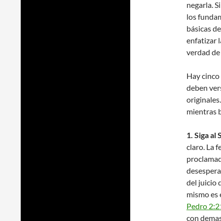
negarla. S
los funda
básicas de
enfatizar 
verdad de 
Hay cinco
deben vers
originales
mientras b
1. Siga al
claro. La 
proclamad
desesperad
del juicio
mismo es e
Pedro 2:2
con demas