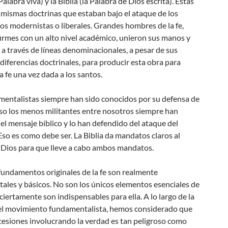
Palabra viva) y la Biblia (la Palabra de Dios escrita). Estas
 mismas doctrinas que estaban bajo el ataque de los
cos modernistas o liberales. Grandes hombres de la fe,
irmes con un alto nivel académico, unieron sus manos y
a través de líneas denominacionales, a pesar de sus
iferencias doctrinales, para producir esta obra para
a fe una vez dada a los santos.
mentalistas siempre han sido conocidos por su defensa de
luso los menos militantes entre nosotros siempre han
el mensaje bíblico y lo han defendido del ataque del
so es como debe ser. La Biblia da mandatos claros al
 Dios para que lleve a cabo ambos mandatos.
fundamentos originales de la fe son realmente
les y básicos. No son los únicos elementos esenciales de
o ciertamente son indispensables para ella. A lo largo de la
del movimiento fundamentalista, hemos considerado que
cesiones involucrando la verdad es tan peligroso como