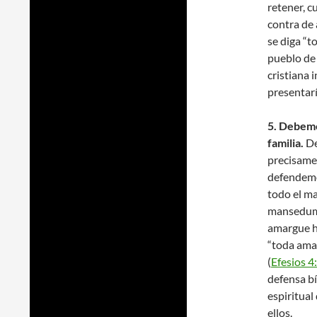
retener, c
contra de 
se diga “t
pueblo de 
cristiana 
presentarí
5. Debemo
familia.
De
precisame
defendemo
todo el m
mansedumb
amargue h
“toda amar
(
Efesios 4
defensa bí
espiritual
ellos.