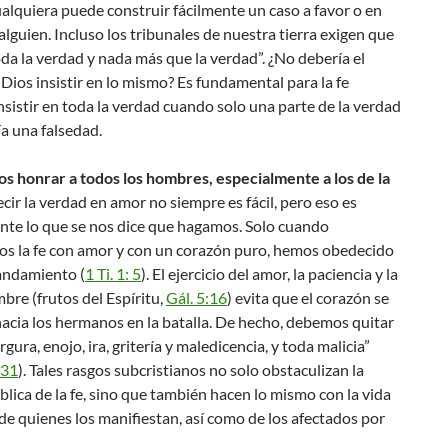
ualquiera puede construir fácilmente un caso a favor o en
alguien. Incluso los tribunales de nuestra tierra exigen que
oda la verdad y nada más que la verdad”. ¿No debería el
Dios insistir en lo mismo? Es fundamental para la fe
insistir en toda la verdad cuando solo una parte de la verdad
a una falsedad.
s honrar a todos los hombres, especialmente a los de la
cir la verdad en amor no siempre es fácil, pero eso es
nte lo que se nos dice que hagamos. Solo cuando
s la fe con amor y con un corazón puro, hemos obedecido
andamiento (
1 Ti. 1: 5
). El ejercicio del amor, la paciencia y la
re (frutos del Espíritu,
Gál. 5:16
) evita que el corazón se
acia los hermanos en la batalla. De hecho, debemos quitar
gura, enojo, ira, gritería y maledicencia, y toda malicia”
:31
). Tales rasgos subcristianos no solo obstaculizan la
blica de la fe, sino que también hacen lo mismo con la vida
 de quienes los manifiestan, así como de los afectados por