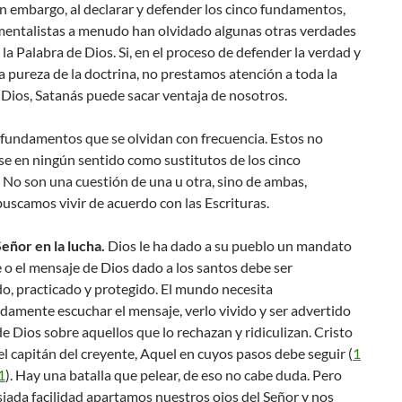
in embargo, al declarar y defender los cinco fundamentos,
mentalistas a menudo han olvidado algunas otras verdades
 la Palabra de Dios. Si, en el proceso de defender la verdad y
la pureza de la doctrina, no prestamos atención a toda la
Dios, Satanás puede sacar ventaja de nosotros.
 fundamentos que se olvidan con frecuencia. Estos no
e en ningún sentido como sustitutos de los cinco
. No son una cuestión de una u otra, sino de ambas,
uscamos vivir de acuerdo con las Escrituras.
 Señor en la lucha.
Dios le ha dado a su pueblo un mandato
fe o el mensaje de Dios dado a los santos debe ser
o, practicado y protegido. El mundo necesita
amente escuchar el mensaje, verlo vivido y ser advertido
 de Dios sobre aquellos que lo rechazan y ridiculizan. Cristo
l capitán del creyente, Aquel en cuyos pasos debe seguir (
1
1
). Hay una batalla que pelear, de eso no cabe duda. Pero
iada facilidad apartamos nuestros ojos del Señor y nos