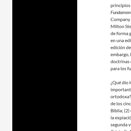
principio
Fundamenta
Company de
Milton Ste
de forma g
en una ed
edición de
embargo, l
doctrinas 
para los f
¿Qué dio l
importante
ortodoxa?
de los cin
Biblia; (2)
la expiaci
segunda ve