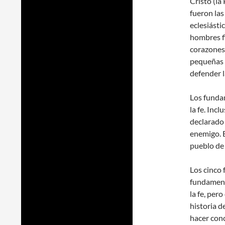
Cristo (la 
fueron las
eclesiásti
hombres f
corazones 
pequeñas d
defender l
Los funda
la fe. Inc
declarado 
enemigo. E
pueblo de
Los cinco 
fundamenta
la fe, per
historia 
hacer con