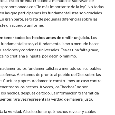
to al estilo de vida cristiano a menudo se subrayan de
sproporcionada con “lo más importante de la ley”. No todas
 en las que participamos los fundamentalistas son cruciales
. En gran parte, se trata de pequeñas diferencias sobre las
iste un acuerdo uniforme.
 en tener todos los hechos antes de emitir un juicio.
Los
de fundamentalistas y el fundamentalismo a menudo hacen
usaciones y condenas universales. Esa es una falta grave,
ca no cristiana e injusta, por decir lo mínimo.
nadamente, los fundamentalistas a menudo son culpables
a ofensa. Alertamos de pronto al pueblo de Dios sobre las
es fluctuar y apresuradamente construimos un caso contra
tener todos los hechos. A veces, los “hechos” no son
los hechos, después de todo. La información transmitida
fuentes rara vez representa la verdad de manera justa.
da la verdad.
Al seleccionar qué hechos revelar y cuáles