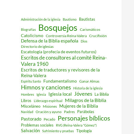
Bautistas
Administración de la iglesia
Bautismo
Bosquejos
Carismáticos
Biografías
Catolicismo
Controversia Reina-Valera
Crucifixión
Defensa de la Biblia española
Dios
Directorio de iglesias
Escatología (profecía de eventos futuros)
Escritos de consultores al comité Reina-
Valera 1960
Escritos de traductores y revisores de la
Reina-Valera
Fundamentalismo
Ganar Almas
Espíritu Santo
Himnos y canciones
Historia de la iglesia
Jóvenes
Iglesia local
La Biblia
Hombres
Iglesia
Milagros de la Biblia
Libros
Liderazgo espiritual
Mujeres de la Biblia
Misceláneo
Misiones
Parábolas
Oración y ayuno
Padres
Navidad
Personajes bíblicos
Pastorado
Pecado
Problemas sociales
RVG (Reina-Valera "Gómez")
Salvación
Tipología
Sufrimiento y pruebas