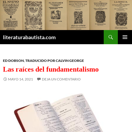
Buscar
literaturabautista.com
SALTAR
MENÚ
AL
PRINCI
CONTENIDO
ED DOBSON
,
TRADUCIDO POR CALVIN GEORGE
Las raíces del fundamentalismo
MAYO 14, 2021
DEJA UN COMENTARIO