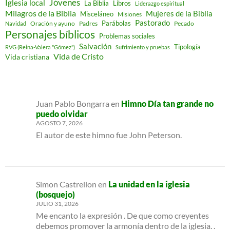
Jóvenes
Iglesia local
Libros
La Biblia
Liderazgo espiritual
Milagros de la Biblia
Mujeres de la Biblia
Misceláneo
Misiones
Pastorado
Parábolas
Oración y ayuno
Padres
Pecado
Navidad
Personajes bíblicos
Problemas sociales
Salvación
Tipología
RVG (Reina-Valera "Gómez")
Sufrimiento y pruebas
Vida de Cristo
Vida cristiana
Juan Pablo Bongarra
en
Himno Día tan grande no
puedo olvidar
AGOSTO 7, 2026
El autor de este himno fue John Peterson.
Simon Castrellon
en
La unidad en la iglesia
(bosquejo)
JULIO 31, 2026
Me encanto la expresión . De que como creyentes
debemos promover la armonía dentro de la iglesia. .