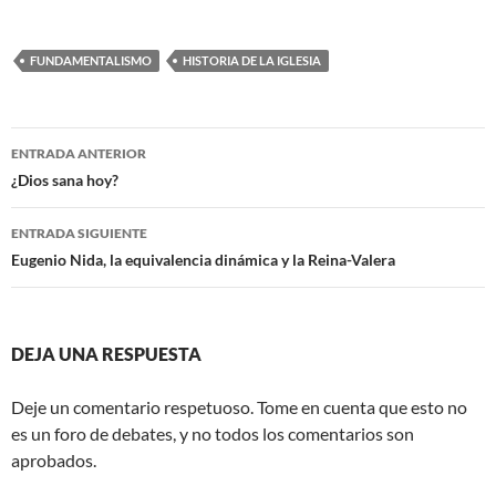
FUNDAMENTALISMO
HISTORIA DE LA IGLESIA
Navegación
ENTRADA ANTERIOR
de
¿Dios sana hoy?
entradas
ENTRADA SIGUIENTE
Eugenio Nida, la equivalencia dinámica y la Reina-Valera
DEJA UNA RESPUESTA
Deje un comentario respetuoso. Tome en cuenta que esto no
es un foro de debates, y no todos los comentarios son
aprobados.