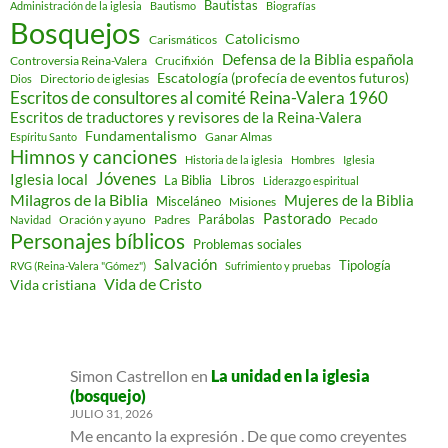
Bautistas
Administración de la iglesia
Bautismo
Biografías
Bosquejos
Catolicismo
Carismáticos
Defensa de la Biblia española
Controversia Reina-Valera
Crucifixión
Escatología (profecía de eventos futuros)
Directorio de iglesias
Dios
Escritos de consultores al comité Reina-Valera 1960
Escritos de traductores y revisores de la Reina-Valera
Fundamentalismo
Ganar Almas
Espíritu Santo
Himnos y canciones
Historia de la iglesia
Hombres
Iglesia
Jóvenes
Iglesia local
Libros
La Biblia
Liderazgo espiritual
Milagros de la Biblia
Mujeres de la Biblia
Misceláneo
Misiones
Pastorado
Parábolas
Oración y ayuno
Padres
Pecado
Navidad
Personajes bíblicos
Problemas sociales
Salvación
Tipología
RVG (Reina-Valera "Gómez")
Sufrimiento y pruebas
Vida de Cristo
Vida cristiana
Simon Castrellon
en
La unidad en la iglesia
(bosquejo)
JULIO 31, 2026
Me encanto la expresión . De que como creyentes