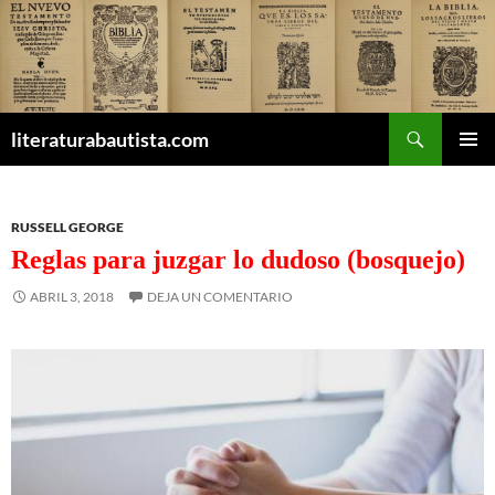
Buscar
literaturabautista.com
SALTAR
MENÚ
AL
PRINCI
CONTENIDO
RUSSELL GEORGE
Reglas para juzgar lo dudoso (bosquejo)
ABRIL 3, 2018
DEJA UN COMENTARIO