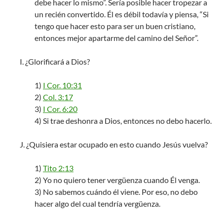
debe hacer lo mismo”. Sería posible hacer tropezar a
un recién convertido. Él es débil todavía y piensa, “Si
tengo que hacer esto para ser un buen cristiano,
entonces mejor apartarme del camino del Señor”.
I. ¿Glorificará a Dios?
1)
I Cor. 10:31
2)
Col. 3:17
3)
I Cor. 6:20
4) Si trae deshonra a Dios, entonces no debo hacerlo.
J. ¿Quisiera estar ocupado en esto cuando Jesús vuelva?
1)
Tito 2:13
2) Yo no quiero tener vergüenza cuando Él venga.
3) No sabemos cuándo él viene. Por eso, no debo
hacer algo del cual tendría vergüenza.