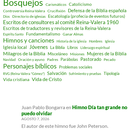
Bosquejos
Catolicismo
Carismáticos
Defensa de la Biblia española
Controversia Reina-Valera
Crucifixión
Escatología (profecía de eventos futuros)
Directorio de iglesias
Dios
Escritos de consultores al comité Reina-Valera 1960
Escritos de traductores y revisores de la Reina-Valera
Fundamentalismo
Ganar Almas
Espíritu Santo
Himnos y canciones
Historia de la iglesia
Hombres
Iglesia
Jóvenes
Iglesia local
Libros
La Biblia
Liderazgo espiritual
Milagros de la Biblia
Mujeres de la Biblia
Misceláneo
Misiones
Pastorado
Parábolas
Oración y ayuno
Padres
Pecado
Navidad
Personajes bíblicos
Problemas sociales
Salvación
Tipología
RVG (Reina-Valera "Gómez")
Sufrimiento y pruebas
Vida de Cristo
Vida cristiana
Juan Pablo Bongarra
en
Himno Día tan grande no
puedo olvidar
AGOSTO 7, 2026
El autor de este himno fue John Peterson.