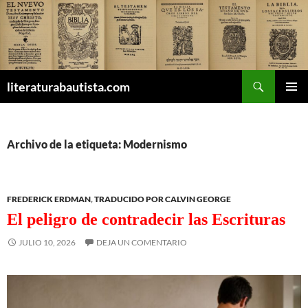
Buscar
literaturabautista.com
SALTAR
MENÚ
AL
PRINCI
CONTENIDO
Archivo de la etiqueta: Modernismo
FREDERICK ERDMAN
,
TRADUCIDO POR CALVIN GEORGE
El peligro de contradecir las Escrituras
JULIO 10, 2026
DEJA UN COMENTARIO