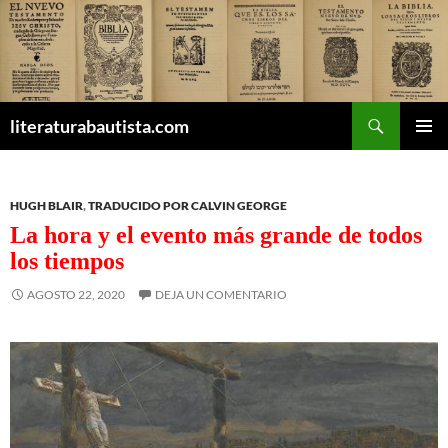
Buscar
literaturabautista.com
SALTAR
MENÚ
AL
PRINCI
CONTENIDO
HUGH BLAIR
,
TRADUCIDO POR CALVIN GEORGE
La hora y el evento más grande de todos
los tiempos
AGOSTO 22, 2020
DEJA UN COMENTARIO