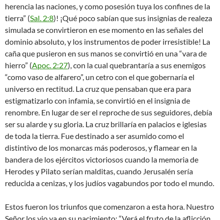
herencia las naciones, y como posesión tuya los confines de la
tierra” (
Sal. 2:8
)! ¡Qué poco sabían que sus insignias de realeza
simulada se convirtieron en ese momento en las señales del
dominio absoluto, y los instrumentos de poder irresistible! La
caña que pusieron en sus manos se convirtió en una “vara de
hierro” (
Apoc. 2:27
), con la cual quebrantaría a sus enemigos
“como vaso de alfarero”, un cetro con el que gobernaría el
universo en rectitud. La cruz que pensaban que era para
estigmatizarlo con infamia, se convirtió en el insignia de
renombre. En lugar de ser el reproche de sus seguidores, debía
ser su alarde y su gloria. La cruz brillaría en palacios e iglesias
de toda la tierra. Fue destinado a ser asumido como el
distintivo de los monarcas más poderosos, y flamear en la
bandera de los ejércitos victoriosos cuando la memoria de
Herodes y Pilato serían malditas, cuando Jerusalén sería
reducida a cenizas, y los judíos vagabundos por todo el mundo.
Estos fueron los triunfos que comenzaron a esta hora. Nuestro
Señor los vio ya en su nacimiento; “Verá el fruto de la aflicción