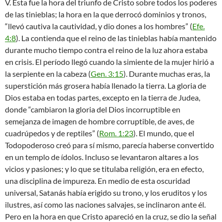
V. Esta fue la hora del triunfo de Cristo sobre todos los poderes
de las tinieblas; la hora en la que derrocó dominios y tronos,
“llevó cautiva la cautividad, y dio dones a los hombres” (
Efe.
4:8
). La contienda que el reino de las tinieblas había mantenido
durante mucho tiempo contra el reino de la luz ahora estaba
en crisis. El período llegó cuando la simiente de la mujer hirió a
la serpiente en la cabeza (
Gen. 3:15
). Durante muchas eras, la
superstición más grosera había llenado la tierra. La gloria de
Dios estaba en todas partes, excepto en la tierra de Judea,
donde “cambiaron la gloria del Dios incorruptible en
semejanza de imagen de hombre corruptible, de aves, de
cuadrúpedos y de reptiles” (
Rom. 1:23
). El mundo, que el
Todopoderoso creó para sí mismo, parecía haberse convertido
en un templo de ídolos. Incluso se levantaron altares a los
vicios y pasiones; y lo que se titulaba religión, era en efecto,
una disciplina de impureza. En medio de esta oscuridad
universal, Satanás había erigido su trono, y los eruditos y los
ilustres, así como las naciones salvajes, se inclinaron ante él.
Pero en la hora en que Cristo apareció en la cruz, se dio la señal