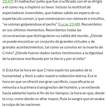
23:47
). El malhechor judío que fue crucificado con él se dirigió
a él como rey, e imploró su favor. Incluso la multitud de
espectadores insensibles, que habían salido en espera de un
espectáculo común, y que comenzaron con clamores e insultos,
“se volvían golpeándose el pecho” (
Lucas 23:48
). Recuérdelos
en sus últimos momentos. Recordemos todas las
circunstancias que distinguieron su salida del mundo. ¿Dónde
se puede encontrar un conjunto de grandes virtudes y de
grandes acontecimientos, tal como se convino en la muerte de
Cristo? ¿Dónde fueron dados tantos testimonios a la dignidad
de la persona moribunda por la tierra y por el cielo?
II. Esta fue la hora en que Cristo expió los pecados de la
humanidad, y llevó a cabo nuestra redención eterna. Era la
hora en que se ofreció ese gran sacrificio, cuya eficacia se
remonta a la primera transgresión del hombre, y se extiende
hacia adelante hasta el fin de los tiempos; la hora en que, desde
la cruz, como desde un altar mayor, fluía la sangre que arrasaba
la culpa de las naciones.