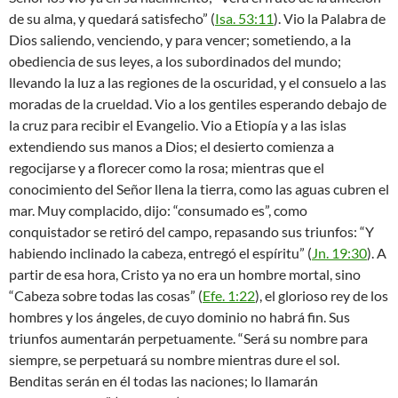
de su alma, y quedará satisfecho” (
Isa. 53:11
). Vio la Palabra de
Dios saliendo, venciendo, y para vencer; sometiendo, a la
obediencia de sus leyes, a los subordinados del mundo;
llevando la luz a las regiones de la oscuridad, y el consuelo a las
moradas de la crueldad. Vio a los gentiles esperando debajo de
la cruz para recibir el Evangelio. Vio a Etiopía y a las islas
extendiendo sus manos a Dios; el desierto comienza a
regocijarse y a florecer como la rosa; mientras que el
conocimiento del Señor llena la tierra, como las aguas cubren el
mar. Muy complacido, dijo: “consumado es”, como
conquistador se retiró del campo, repasando sus triunfos: “Y
habiendo inclinado la cabeza, entregó el espíritu” (
Jn. 19:30
). A
partir de esa hora, Cristo ya no era un hombre mortal, sino
“Cabeza sobre todas las cosas” (
Efe. 1:22
), el glorioso rey de los
hombres y los ángeles, de cuyo dominio no habrá fin. Sus
triunfos aumentarán perpetuamente. “Será su nombre para
siempre, se perpetuará su nombre mientras dure el sol.
Benditas serán en él todas las naciones; lo llamarán