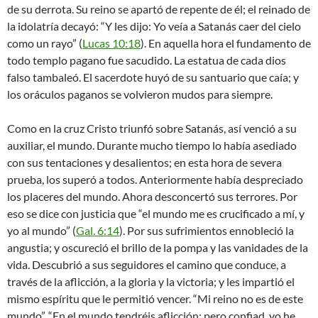
de su derrota. Su reino se apartó de repente de él; el reinado de
la idolatría decayó: “Y les dijo: Yo veía a Satanás caer del cielo
como un rayo” (
Lucas 10:18
). En aquella hora el fundamento de
todo templo pagano fue sacudido. La estatua de cada dios
falso tambaleó. El sacerdote huyó de su santuario que caía; y
los oráculos paganos se volvieron mudos para siempre.
Como en la cruz Cristo triunfó sobre Satanás, así venció a su
auxiliar, el mundo. Durante mucho tiempo lo había asediado
con sus tentaciones y desalientos; en esta hora de severa
prueba, los superó a todos. Anteriormente había despreciado
los placeres del mundo. Ahora desconcertó sus terrores. Por
eso se dice con justicia que “el mundo me es crucificado a mí, y
yo al mundo” (
Gal. 6:14
). Por sus sufrimientos ennobleció la
angustia; y oscureció el brillo de la pompa y las vanidades de la
vida. Descubrió a sus seguidores el camino que conduce, a
través de la aflicción, a la gloria y la victoria; y les impartió el
mismo espíritu que le permitió vencer. “Mi reino no es de este
mundo”. “En el mundo tendréis aflicción; pero confiad, yo he