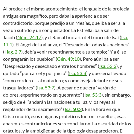
Al predecir el mismo acontecimiento, el lenguaje de la profecía
antigua era magnífico, pero daba la apariencia de ser
contradictorio, porque predijo a un Mesías, que iba a ser a la
vez un sufrido y un conquistador. La Estrella iba a salir de
Jacob (
Núm. 24:17
), y el Ramal brotaría del tronco de Isaí (
Isa.
11:1
). El ángel de la alianza, el “Deseado de todas las naciones”
(
Hag. 2:7
), debía venir repentinamente a su templo; “Y a él se
congregarán los pueblos” (
Gén. 49:10
). Pero aún iba a ser
“Despreciado y desechado entre los hombres” (
Isa. 53:3
), y
quitado “por cárcel y por juicio” (
Isa. 53:8
) y que sería llevado
“como cordero … al matadero; y como oveja delante de sus
trasquiladores” (
Isa. 53:7
). A pesar de que era “varón de
dolores, experimentado en quebranto” (
Isa. 53:3
), sin embargo,
se dijo de él “andarán las naciones a tu luz, y los reyes al
resplandor de tu nacimiento” (
Isa. 60:3
). En la hora en que
Cristo murió, esos enigmas proféticos fueron resueltos; esas
aparentes contradicciones se reconciliaron. La oscuridad de los
oráculos, y la ambigüedad de la tipología desaparecieron. El