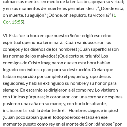
calman sus mentes; en medio de la tentación, apoyan su virtud;
y en sus momentos de muerte les permiten decir, “¿Dónde está,
oh muerte, tu aguijón? ¿Dónde, oh sepulcro, tu victoria?” (
1
Cor. 15:55
).
VI. Esta fue la hora en que nuestro Señor erigió ese reino
espiritual que nunca terminará. ¡Cuán vanidosos son los
consejos y los diseños de los hombres! ¡Cuán superficial son
las normas de los malvados! ¡Qué corto su triunfo! Los
enemigos de Cristo imaginaron que en esta hora habían
logrado con éxito su plan para su destrucción. Creían que
habían esparcido por completo el pequeño grupo de sus
seguidores, y habían extinguido su nombre y su honor para
siempre. En escarnio se dirigieron a él como rey. Lo vistieron
con túnicas púrpuras; lo coronaron con una corona de espinas;
pusieron una caña en su mano; y, con burla insultante,
inclinaron la rodilla delante de él. ¡Hombres ciegos e impíos!
¡Cuán poco sabían que el Todopoderoso estaba en ese
momento puesto como rey en el monte de Sion; dándose “por