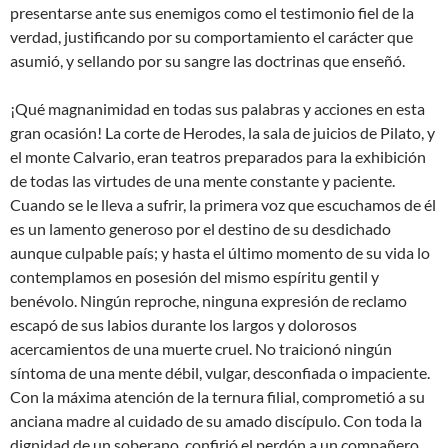
presentarse ante sus enemigos como el testimonio fiel de la
verdad, justificando por su comportamiento el carácter que
asumió, y sellando por su sangre las doctrinas que enseñó.
¡Qué magnanimidad en todas sus palabras y acciones en esta
gran ocasión! La corte de Herodes, la sala de juicios de Pilato, y
el monte Calvario, eran teatros preparados para la exhibición
de todas las virtudes de una mente constante y paciente.
Cuando se le lleva a sufrir, la primera voz que escuchamos de él
es un lamento generoso por el destino de su desdichado
aunque culpable país; y hasta el último momento de su vida lo
contemplamos en posesión del mismo espíritu gentil y
benévolo. Ningún reproche, ninguna expresión de reclamo
escapó de sus labios durante los largos y dolorosos
acercamientos de una muerte cruel. No traicionó ningún
síntoma de una mente débil, vulgar, desconfiada o impaciente.
Con la máxima atención de la ternura filial, comprometió a su
anciana madre al cuidado de su amado discípulo. Con toda la
dignidad de un soberano, confirió el perdón a un compañero