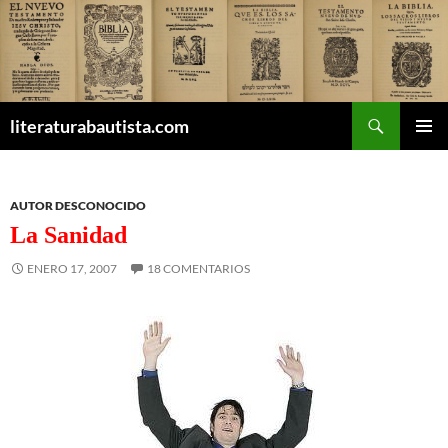
Buscar
literaturabautista.com
SALTAR
MENÚ
AL
PRINCI
CONTENIDO
AUTOR DESCONOCIDO
La Sanidad
ENERO 17, 2007
18 COMENTARIOS