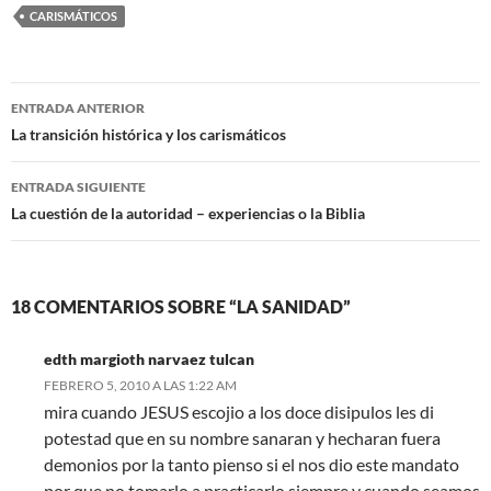
CARISMÁTICOS
Navegación
ENTRADA ANTERIOR
de
La transición histórica y los carismáticos
entradas
ENTRADA SIGUIENTE
La cuestión de la autoridad – experiencias o la Biblia
18 COMENTARIOS SOBRE “LA SANIDAD”
edth margioth narvaez tulcan
FEBRERO 5, 2010 A LAS 1:22 AM
mira cuando JESUS escojio a los doce disipulos les di
potestad que en su nombre sanaran y hecharan fuera
demonios por la tanto pienso si el nos dio este mandato
por que no tomarlo a practicarlo siempre y cuando seamos