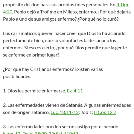
propósito del don para sus propios fines personales. En
II Tim.
4:20
, Pablo dejó a Trofimo en Mileto, enfermo. ¿Por qué dejaría
Pablo a uno de sus amigos enfermo? ¿Por qué no lo curó?
Los carismáticos quieren hacer creer que Dios lo ha aclarado
perfectamente bien, que su voluntad es la de sanar a los
enfermos. Si eso es cierto, ¿por qué Dios permite que la gente
se enferme en primer lugar?
¿Por qué hay Cristianos enfermos? Existen varias
posibilidades:
1. Dios les permite enfermarse.
Ex. 4:11
2. Las enfermedades vienen de Satanás. Algunas enfermedades
son de origen satánico.
Luc. 13:11-13
; Job 1
;
II Cor. 12:7
3. Las enfermedades pueden ser un castigo por el pecado.
Núm. 12
;
Deut. 28:20-22
;
Sal. 119:67
.