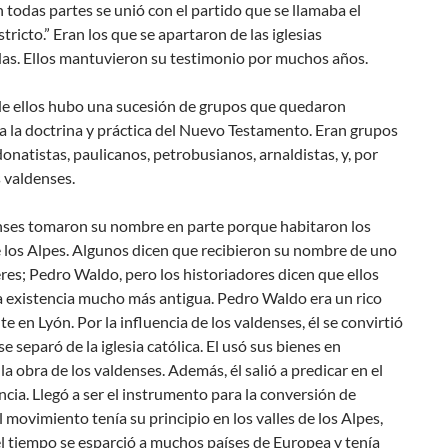
todas partes se unió con el partido que se llamaba el
stricto.” Eran los que se apartaron de las iglesias
as. Ellos mantuvieron su testimonio por muchos años.
e ellos hubo una sucesión de grupos que quedaron
a la doctrina y práctica del Nuevo Testamento. Eran grupos
onatistas, paulicanos, petrobusianos, arnaldistas, y, por
s valdenses.
nses tomaron su nombre en parte porque habitaron los
e los Alpes. Algunos dicen que recibieron su nombre de uno
eres; Pedro Waldo, pero los historiadores dicen que ellos
a existencia mucho más antigua. Pedro Waldo era un rico
e en Lyón. Por la influencia de los valdenses, él se convirtió
se separó de la iglesia católica. El usó sus bienes en
a obra de los valdenses. Además, él salió a predicar en el
ncia. Llegó a ser el instrumento para la conversión de
 movimiento tenía su principio en los valles de los Alpes,
l tiempo se esparció a muchos países de Europea y tenía