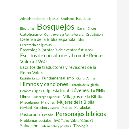
Bautistas
Administración de la iglesia
Bautismo
Bosquejos
Carismáticos
Biografías
Catolicismo
Controversia Reina-Valera
Crucifixión
Defensa de la Biblia española
Dios
Directorio de iglesias
Escatología (profecía de eventos futuros)
Escritos de consultores al comité Reina-
Valera 1960
Escritos de traductores y revisores de la
Reina-Valera
Fundamentalismo
Ganar Almas
Espíritu Santo
Himnos y canciones
Historia de la iglesia
Jóvenes
Iglesia local
La Biblia
Hombres
Iglesia
Milagros de la Biblia
Libros
Liderazgo espiritual
Mujeres de la Biblia
Misceláneo
Misiones
Parábolas
Oración y ayuno
Padres
Navidad
Personajes bíblicos
Pastorado
Pecado
Problemas sociales
RVG (Reina-Valera "Gómez")
Salvación
Tipología
Sufrimiento y pruebas