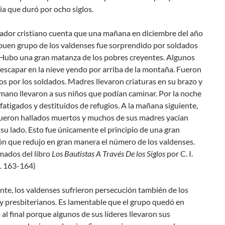
ia que duró por ocho siglos.
iador cristiano cuenta que una mañana en diciembre del año
 buen grupo de los valdenses fue sorprendido por soldados
. Hubo una gran matanza de los pobres creyentes. Algunos
 escapar en la nieve yendo por arriba de la montaña. Fueron
s por los soldados. Madres llevaron criaturas en su brazo y
 mano llevaron a sus niños que podían caminar. Por la noche
atigados y destituidos de refugios. A la mañana siguiente,
fueron hallados muertos y muchos de sus madres yacían
su lado. Esto fue únicamente el principio de una gran
ón que redujo en gran manera el número de los valdenses.
mados del libro
Los Bautistas A Través De los Siglos
por C. I.
s. 163-164)
te, los valdenses sufrieron persecución también de los
y presbiterianos. Es lamentable que el grupo quedó en
al final porque algunos de sus líderes llevaron sus