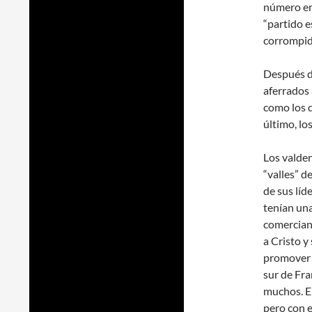
número en 
“partido e
corrompid
Después d
aferrados 
como los d
último, lo
Los valde
“valles” d
de sus líd
tenían un
comerciant
a Cristo y 
promover l
sur de Fra
muchos. El
pero con e