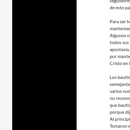
seguidore
de esto pa
Para ser 
mantenían
Algunos no
todos sus
apostasía.
por manten
Cristo en l
Los bautis
semejante
varios nom
no reconoc
que bautiz
porque dij
Al princip
Tomaron e