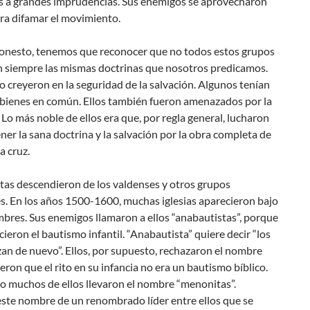
s a grandes imprudencias. Sus enemigos se aprovecharon
ra difamar el movimiento.
honesto, tenemos que reconocer que no todos estos grupos
 siempre las mismas doctrinas que nosotros predicamos.
 creyeron en la seguridad de la salvación. Algunos tenían
 bienes en común. Ellos también fueron amenazados por la
 Lo más noble de ellos era que, por regla general, lucharon
er la sana doctrina y la salvación por la obra completa de
a cruz.
tas descendieron de los valdenses y otros grupos
s. En los años 1500-1600, muchas iglesias aparecieron bajo
bres. Sus enemigos llamaron a ellos “anabautistas”, porque
ieron el bautismo infantil. “Anabautista” quiere decir “los
an de nuevo”. Ellos, por supuesto, rechazaron el nombre
eron que el rito en su infancia no era un bautismo bíblico.
io muchos de ellos llevaron el nombre “menonitas”.
ste nombre de un renombrado líder entre ellos que se