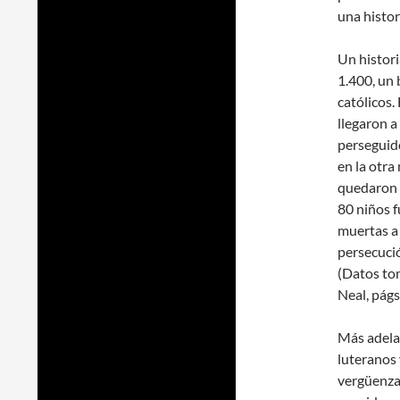
una histor
Un histor
1.400, un
católicos
llegaron a
perseguido
en la otra
quedaron f
80 niños 
muertas a 
persecuci
(Datos to
Neal, pág
Más adelan
luteranos 
vergüenza 