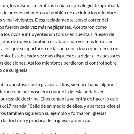
cipio, los mismos miembros tenían el privilegio de aprobar la
n de nuevos miembros y también de excluir a los miembros
es y mal vivientes. Desgraciadamente, con el correr del
los fueron cada vez más negligentes. Aceptaron como
 los ricos e influyentes sin tomar en cuenta si fuesen de
cidos de nuevo. También estaban cada vez más lentos en
r a los que se apartaron de la sana doctrina o que fueron un
onio. Estaba cada vez más dispuestos a dejar a los pastores
s decisiones. Así los miembros perdieron el control sobre
 de su iglesia.
bía apostasía, pero gracias a Dios, siempre había algunos
daron cuán hermoso era cuando la iglesia andaba en
pureza de doctrina. Ellos tenían la valentía de hacer lo que
s 6:17 manda. “Salid de en medio de ellos, y apartaos, dice el
ros también siguieron su ejemplo y formaron iglesias
 la doctrina y práctica de la iglesia primitiva.