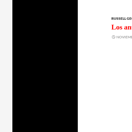
RUSSELL G
Los an
NOVIEMB