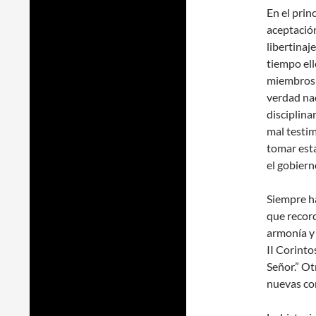
En el prin
aceptació
libertinaj
tiempo el
miembros a
verdad na
disciplina
mal testim
tomar esta
el gobierno
Siempre ha
que recor
armonía y 
II Corinto
Señor.” Ot
nuevas con