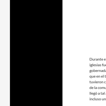
Durante el
iglesias fu
gobernada 
que en el 
tuvieron c
de la com
llegó a ta
incluso un