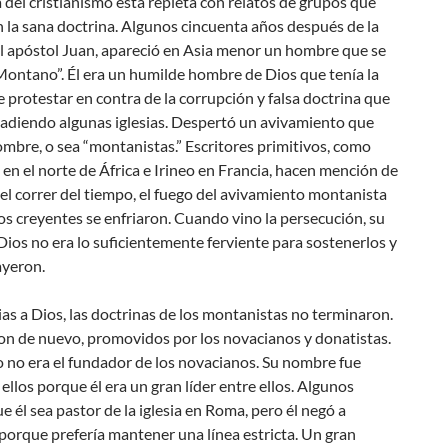
a del cristianismo está repleta con relatos de grupos que
 la sana doctrina. Algunos cincuenta años después de la
l apóstol Juan, apareció en Asia menor un hombre que se
Montano”. Él era un humilde hombre de Dios que tenía la
e protestar en contra de la corrupción y falsa doctrina que
vadiendo algunas iglesias. Despertó un avivamiento que
ombre, o sea “montanistas.” Escritores primitivos, como
 en el norte de África e Irineo en Francia, hacen mención de
 el correr del tiempo, el fuego del avivamiento montanista
s creyentes se enfriaron. Cuando vino la persecución, su
ios no era lo suficientemente ferviente para sostenerlos y
yeron.
ias a Dios, las doctrinas de los montanistas no terminaron.
on de nuevo, promovidos por los novacianos y donatistas.
 no era el fundador de los novacianos. Su nombre fue
 ellos porque él era un gran líder entre ellos. Algunos
e él sea pastor de la iglesia en Roma, pero él negó a
porque prefería mantener una línea estricta. Un gran