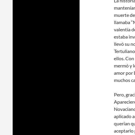
La histori
mantenían
muerte de
llamaba “
valentía d
estaba in
llevó su n
Tertuliano
ellos. Con
mermó y lo
amor por D
muchos ca
Pero, grac
Aparecier
Novaciano
aplicado a
querían qu
aceptarlo 