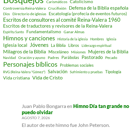
Catolicismo
Carismáticos
Defensa de la Biblia española
Controversia Reina-Valera
Crucifixión
Escatología (profecía de eventos futuros)
Directorio de iglesias
Dios
Escritos de consultores al comité Reina-Valera 1960
Escritos de traductores y revisores de la Reina-Valera
Fundamentalismo
Ganar Almas
Espíritu Santo
Himnos y canciones
Historia de la iglesia
Hombres
Iglesia
Jóvenes
Iglesia local
Libros
La Biblia
Liderazgo espiritual
Milagros de la Biblia
Mujeres de la Biblia
Misceláneo
Misiones
Pastorado
Parábolas
Oración y ayuno
Padres
Pecado
Navidad
Personajes bíblicos
Problemas sociales
Salvación
Tipología
RVG (Reina-Valera "Gómez")
Sufrimiento y pruebas
Vida de Cristo
Vida cristiana
Juan Pablo Bongarra
en
Himno Día tan grande no
puedo olvidar
AGOSTO 7, 2026
El autor de este himno fue John Peterson.