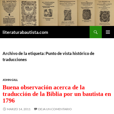
Buscar
literaturabautista.com
SALTAR
MENÚ
AL
PRINCI
CONTENIDO
Archivo de la etiqueta: Punto de vista histórico de
traducciones
JOHN GILL
Buena observación acerca de la
traducción de la Biblia por un bautista en
1796
MARZO 14, 2011
DEJA UN COMENTARIO