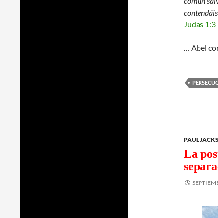
común salv
contendáis 
Judas 1:3
… Abel co
PERSECUC
PAUL JACK
La post
separa
SEPTIEMB