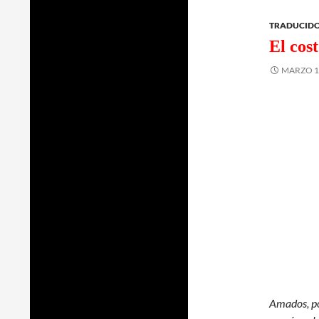
TRADUCIDO
El cos
MARZO 1,
Amados, por