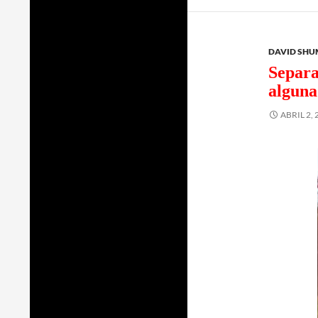
DAVID SHU
Separa
alguna
ABRIL 2, 