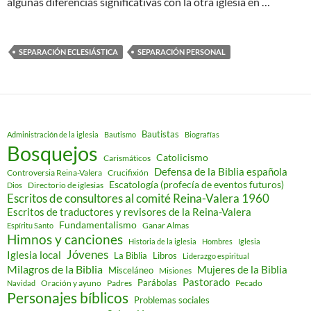
algunas diferencias significativas con la otra iglesia en …
SEPARACIÓN ECLESIÁSTICA
SEPARACIÓN PERSONAL
Bautistas
Administración de la iglesia
Bautismo
Biografías
Bosquejos
Catolicismo
Carismáticos
Defensa de la Biblia española
Controversia Reina-Valera
Crucifixión
Escatología (profecía de eventos futuros)
Directorio de iglesias
Dios
Escritos de consultores al comité Reina-Valera 1960
Escritos de traductores y revisores de la Reina-Valera
Fundamentalismo
Ganar Almas
Espíritu Santo
Himnos y canciones
Historia de la iglesia
Hombres
Iglesia
Jóvenes
Iglesia local
Libros
La Biblia
Liderazgo espiritual
Milagros de la Biblia
Mujeres de la Biblia
Misceláneo
Misiones
Pastorado
Parábolas
Oración y ayuno
Padres
Pecado
Navidad
Personajes bíblicos
Problemas sociales