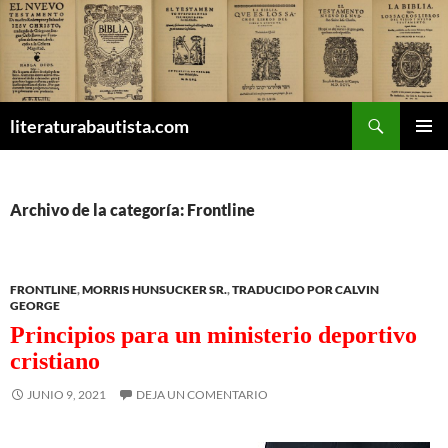
Buscar
literaturabautista.com
SALTAR
MENÚ
AL
PRINCI
CONTENIDO
Archivo de la categoría: Frontline
FRONTLINE
,
MORRIS HUNSUCKER SR.
,
TRADUCIDO POR CALVIN
GEORGE
Principios para un ministerio deportivo
cristiano
JUNIO 9, 2021
DEJA UN COMENTARIO